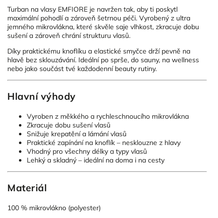
Turban na vlasy EMFIORE je navržen tak, aby ti poskytl
maximální pohodlí a zároveň šetrnou péči. Vyrobený z ultra
jemného mikrovlákna, které skvěle saje vlhkost, zkracuje dobu
sušení a zároveň chrání strukturu vlasů.
Díky praktickému knoflíku a elastické smyčce drží pevně na
hlavě bez sklouzávání. Ideální po sprše, do sauny, na wellness
nebo jako součást tvé každodenní beauty rutiny.
Hlavní výhody
Vyroben z měkkého a rychleschnoucího mikrovlákna
Zkracuje dobu sušení vlasů
Snižuje krepatění a lámání vlasů
Praktické zapínání na knoflík – nesklouzne z hlavy
Vhodný pro všechny délky a typy vlasů
Lehký a skladný – ideální na doma i na cesty
Materiál
100 % mikrovlákno (polyester)