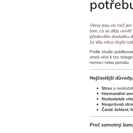
potřebu
Vlasy jsou víc než je
tom, co se děje uvnit
především dostatku dů
že tělu něco chybí ne
Podle studie publikov
zinek vést k tzv. telog
nemoci nebo porodu.
Nejčastější důvody,
Stres
a nedostate
Hormonální zm
Nedostatek vit
Nesprávná str
Časté žehlení, 
Proč samotný šam