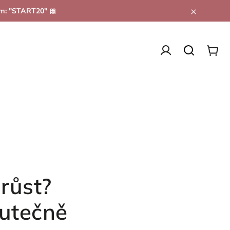
em: "START20" 🎀
Zdraví & Balans
Zdravý snack
Doplňky
růst?
skutečně