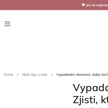
💖 Jen to nejkr
Všechny produkty
EMFIORE sety
Tvoje denní dá
Domů
/
Naše tipy a rady
/
Vypadávání, lámavost, slabý růst? 
Vypadá
Zjisti,