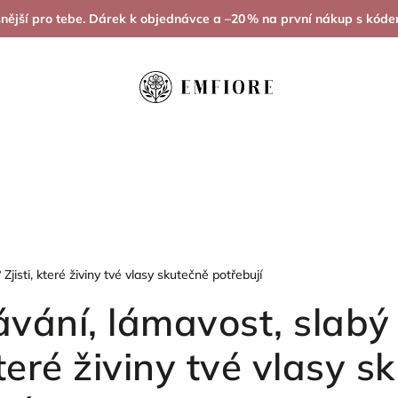
ásnější pro tebe. Dárek k objednávce a –20 % na první nákup s kód
vka krásy
Spánek & Regenerace
Chuť k jídlu & Váha
Zjisti, které živiny tvé vlasy skutečně potřebují
vání, lámavost, slabý 
 které živiny tvé vlasy 