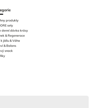
egorie
hny produkty
IORE sety
e denní dávka krásy
nek & Regenerace
 k jídlu & Váha
ví & Balans
vý snack
lňky