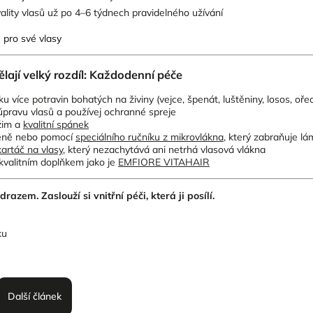
vality vlasů už po 4–6 týdnech pravidelného užívání
pro své vlasy
ělají velký rozdíl: Každodenní péče
ku více potravin bohatých na živiny (vejce, špenát, luštěniny, losos, oře
pravu vlasů a používej ochranné spreje
žim a
kvalitní spánek
zeně nebo pomocí
speciálního ručníku z mikrovlákna
, který zabraňuje lá
kartáč na vlasy
, který nezachytává ani netrhá vlasová vlákna
kvalitním doplňkem jako je
EMFIORE VITAHAIR
razem. Zaslouží si vnitřní péči, která ji posílí.
ku
Další článek