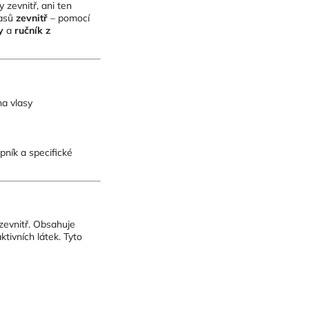
 zevnitř, ani ten
lasů
zevnitř
– pomocí
y
a
ručník z
na vlasy
pník a specifické
 zevnitř. Obsahuje
tivních látek. Tyto