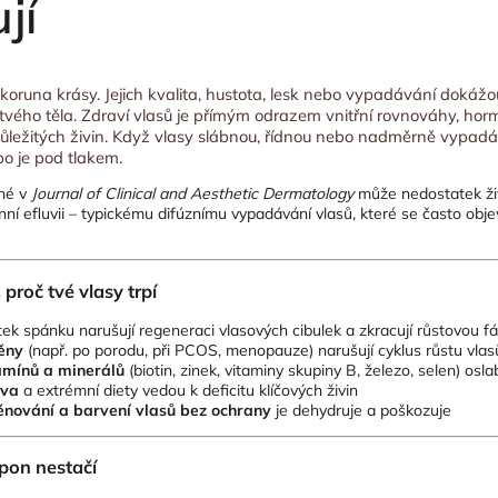
jí
n koruna krásy. Jejich kvalita, hustota, lesk nebo vypadávání dokáž
ř tvého těla. Zdraví vlasů je přímým odrazem vnitřní rovnováhy, ho
ležitých živin. Když vlasy slábnou, řídnou nebo nadměrně vypadávaj
bo je pod tlakem.
ané v
Journal of Clinical and Aesthetic Dermatology
může nedostatek živi
enní efluvii – typickému difúznímu vypadávání vlasů, které se často obje
 proč tvé vlasy trpí
k spánku narušují regeneraci vlasových cibulek a zkracují růstovou fá
ěny
(např. po porodu, při PCOS, menopauze) narušují cyklus růstu vlas
amínů a minerálů
(biotin, zinek, vitaminy skupiny B, železo, selen) osla
ava
a extrémní diety vedou k deficitu klíčových živin
fénování a barvení vlasů bez ochrany
je dehydruje a poškozuje
pon nestačí