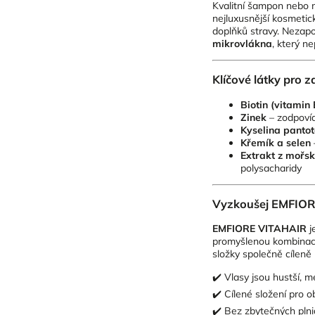
Kvalitní šampon nebo ma
nejluxusnější kosmetic
doplňků stravy. Nezap
mikrovlákna
, který n
Klíčové látky pro z
Biotin (vitamin
Zinek
– zodpovíd
Kyselina pantot
Křemík a selen
Extrakt z mořsk
polysacharidy
Vyzkoušej EMFIORE
EMFIORE VITAHAIR
j
promyšlenou kombinaci b
složky společně cíleně 
✔️ Vlasy jsou hustší, 
✔️ Cílené složení pro o
✔️ Bez zbytečných plnide