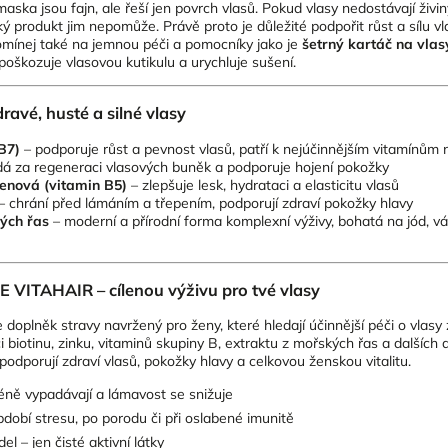
ska jsou fajn, ale řeší jen povrch vlasů. Pokud vlasy nedostávají živiny
ký produkt jim nepomůže. Právě proto je důležité podpořit růst a sílu v
omínej také na jemnou péči a pomocníky jako je
šetrný kartáč na vlas
epoškozuje vlasovou kutikulu a urychluje sušení.
dravé, husté a silné vlasy
 B7)
– podporuje růst a pevnost vlasů, patří k nejúčinnějším vitamínům 
á za regeneraci vlasových buněk a podporuje hojení pokožky
enová (vitamin B5)
– zlepšuje lesk, hydrataci a elasticitu vlasů
– chrání před lámáním a třepením, podporují zdraví pokožky hlavy
ých řas
– moderní a přírodní forma komplexní výživy, bohatá na jód, vá
 VITAHAIR – cílenou výživu pro tvé vlasy
e doplněk stravy navržený pro ženy, které hledají účinnější péči o vlasy
iotinu, zinku, vitaminů skupiny B, extraktu z mořských řas a dalších ak
podporují zdraví vlasů, pokožky hlavy a celkovou ženskou vitalitu.
méně vypadávají a lámavost se snižuje
bdobí stresu, po porodu či při oslabené imunitě
l – jen čisté aktivní látky