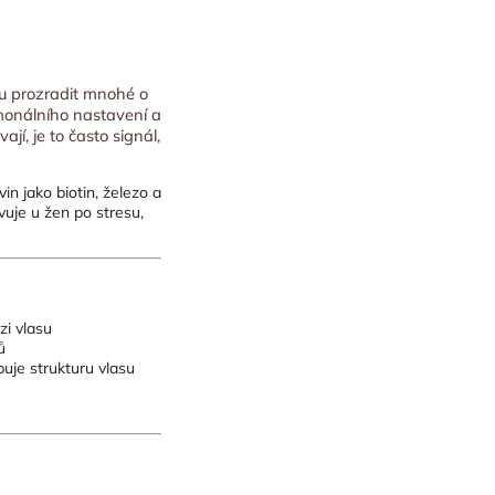
ou prozradit mnohé o
rmonálního nastavení a
í, je to často signál,
n jako biotin, železo a
vuje u žen po stresu,
zi vlasu
ů
buje strukturu vlasu