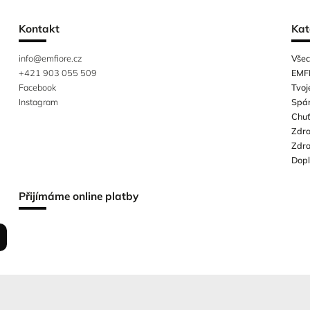
Kontakt
Kat
info
@
emfiore.cz
Všec
+421 903 055 509
EMF
Facebook
Tvoj
Instagram
Spá
Chuť
Zdra
Zdra
Dop
Přijímáme online platby