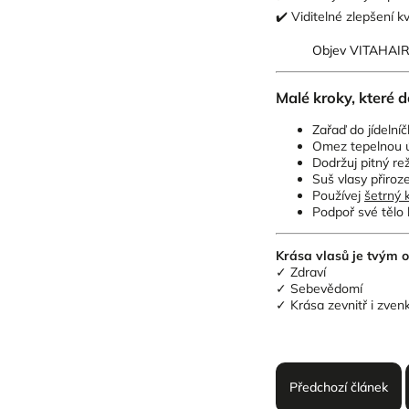
✔️ Viditelné zlepšení k
Objev VITAHAIR 
Malé kroky, které d
Zařaď do jídelníč
Omez tepelnou ú
Dodržuj pitný re
Suš vlasy přiro
Používej
šetrný 
Podpoř své tělo 
Krása vlasů je tvým od
✓ Zdraví
✓ Sebevědomí
✓ Krása zevnitř i zven
Předchozí článek